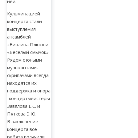
ней.
Кульминацией
концерта стали
выступления
ансамблей
«Виолина Плюс» и
«Веселый смычок».
Рядом с юными
музыкантами-
скрипачами всегда
находятся их
поддержка и опора
-концертмейстеры
Завялова Е.С. и
Пяткова Э.Ю.
В заключение
концерта все
ребята получили