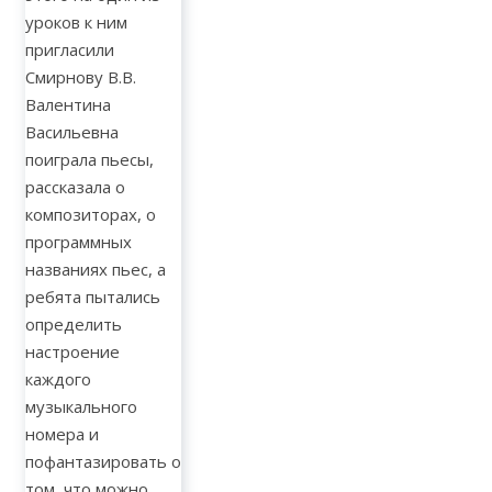
уроков к ним
пригласили
Смирнову В.В.
Валентина
Васильевна
поиграла пьесы,
рассказала о
композиторах, о
программных
названиях пьес, а
ребята пытались
определить
настроение
каждого
музыкального
номера и
пофантазировать о
том, что можно