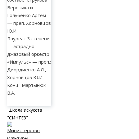
Вероника и
Голубенко Артем
— преп. Хорновцов
Ю.И.
Лауреат 3 степени
— эстрадно-
джазовый оркестр
«Импульс» — преп.:
Диордиенко А.Л.,
Хорновцов Ю.И.
Конц.: Мартынюк
В.А.
Школа искусств
"СИНТЕЗ"