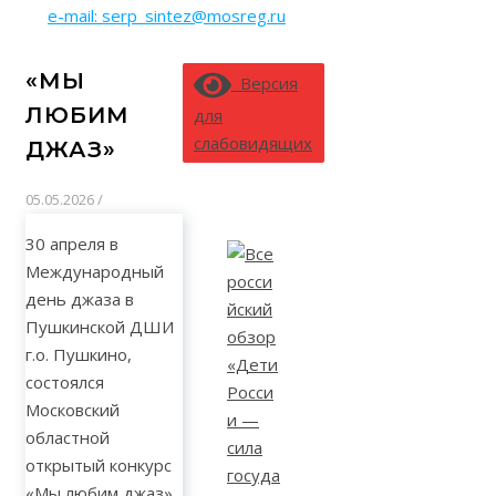
e-mail: serp_sintez@mosreg.ru
«МЫ
Версия
ЛЮБИМ
для
слабовидящих
ДЖАЗ»
05.05.2026
/
30 апреля в
Международный
день джаза в
Пушкинской ДШИ
г.о. Пушкино,
состоялся
Московский
областной
открытый конкурс
«Мы любим джаз».