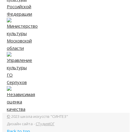
©
2023 школа искусств "СИНТЕЗ"
Дизайн сайта -
СТудияЮГ
Back to top