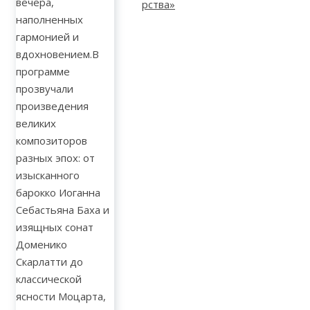
вечера,
наполненных
гармонией и
вдохновением.В
программе
прозвучали
произведения
великих
композиторов
разных эпох: от
изысканного
барокко Иоганна
Себастьяна Баха и
изящных сонат
Доменико
Скарлатти до
классической
ясности Моцарта,